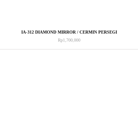
ADD TO CART
IA-312 DIAMOND MIRROR / CERMIN PERSEGI
Rp
1,700,000