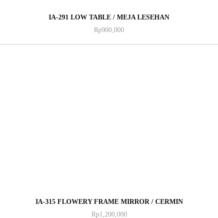
ADD TO CART
IA-291 LOW TABLE / MEJA LESEHAN
Rp
900,000
ADD TO CART
IA-315 FLOWERY FRAME MIRROR / CERMIN
Rp
1,200,000