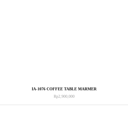
ADD TO CART
IA-1076 COFFEE TABLE MARMER
Rp
2,900,000