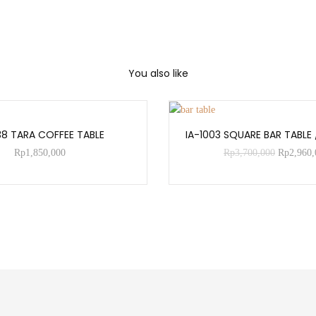
You also like
ADD TO CART
ADD TO CART
38 TARA COFFEE TABLE
IA-1003 SQUARE BAR TABLE 
Rp
1,850,000
Rp
3,700,000
Rp
2,960,