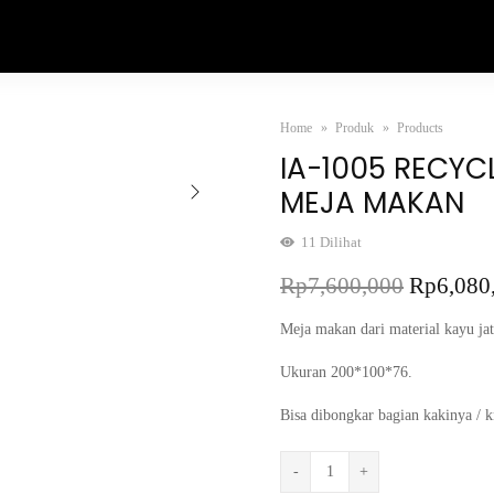
Home
Produk
Products
IA-1005 RECYC
MEJA MAKAN
11
Dilihat
Rp
7,600,000
Rp
6,080
Meja makan dari material kayu jati 
Ukuran 200*100*76.
Bisa dibongkar bagian kakinya /
-
+