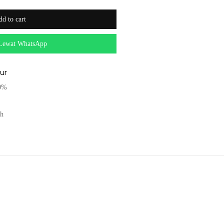
d to cart
Lewat WhatsApp
zur
00%
ah