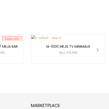
Diskon
20%
ADD TO CART
/ MEJA BAR
IA-1000 MEJA TV MINIMALIS
000
Rp
2,200,000
MARKETPLACE