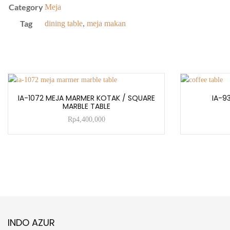
Category
Meja
Tag
dining table
,
meja makan
ADD TO CART
IA-1072 MEJA MARMER KOTAK / SQUARE
IA-9
MARBLE TABLE
Rp
4,400,000
INDO AZUR